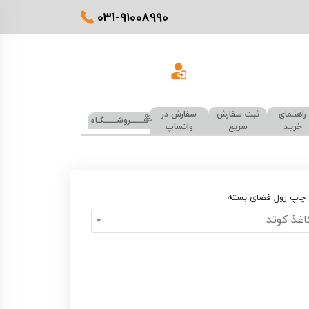
031-91008990
راهنـمای
ثبت سفارش
سفارش در
فـــــــروشــــــگـاه
خریـد
سریع
واتساپ
ع چاپ رول فضای بسته
غذ کوتد