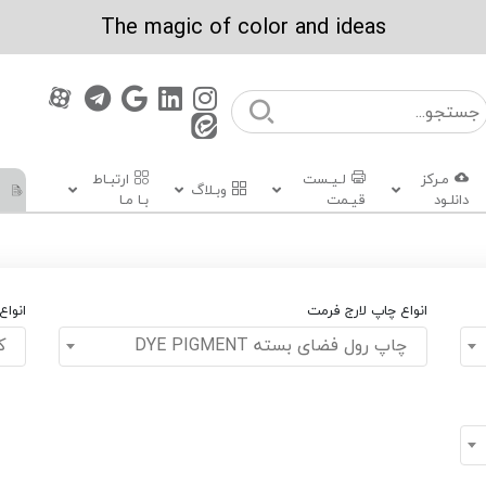
The magic of color and ideas
مـرکز
لـیـست
ارتبـاط
وبـلاگ
دانلـود
قیـمت
بـا مـا
انواع چاپ لارج فرمت
انوا
چاپ رول فضای بسته DYE PIGMENT
کا