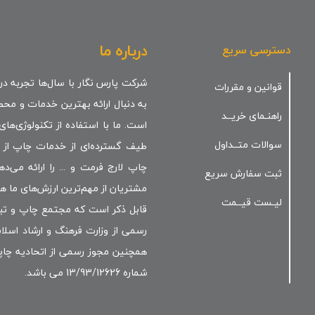
درباره ما
دسترسی سریع
شرکت پارس نگار با سال‌ها تجربه در
قوانین و مقررات
به دنبال ارائه بهترین خدمات و مح
راهنـمای خریــد
است. ما با استفاده از تکنولوژی‌ها
سوالات متــداول
طیف گسترده‌ای از خدمات چاپ از 
چاپ لارج فرمت و ... را ارائه می
ثبت سفارش سریع
مشتریان از مهم‌ترین ارزش‌های ما ه
لیـست قیــمت
قابل ذکر است که مجتمع چاپ و تبل
همچنین مجوز رسمی از اتحادیه چاپخ
شماره 13/93/12626 می باشد.