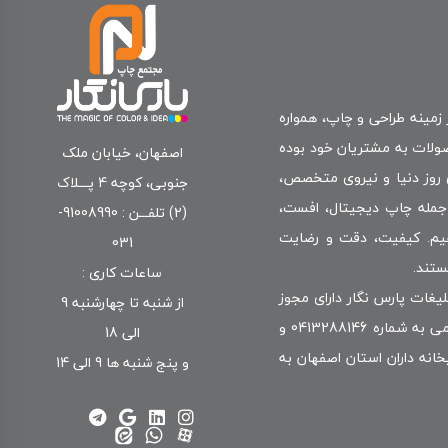
 زمینه طراحی و چاپ، همواره
صولات به مشتریان خود بوده
اصفهان، خیابان ملک
ی روز دنیا و نیروی متخصص،
جنوبی، کوچه 4 پـــلاک
جمله چاپ دیجیتال، افست،
(2) تلفـــن : 91008990-
‌دهیم. کیفیت، دقت و رضایت
031
ستند.
ساعات کاری :
یغات پارس نگار دارای مجوز
از شنبه تا چهارشنبه 9
رسمی از وزارت فرهنگ و ارشاد اسلامی به شماره 0413288146 و
الی 18
انه داران استان اصفهان به
و پنج شنبه ها 9 الی 14