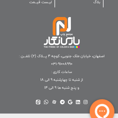
بلاگ
لیـست قیــمت
اصفهان، خیابان ملک جنوبی، کوچه 4 پـــلاک (2) تلفـــن :
91008990-031
ساعات کاری :
از شنبه تا چهارشنبه 9 الی 18
و پنج شنبه ها 9 الی 14