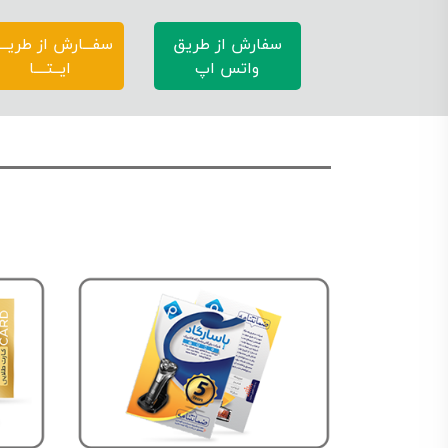
سفارش از طریق
سفـــارش از طریــ
واتس اپ
ایــتــــا