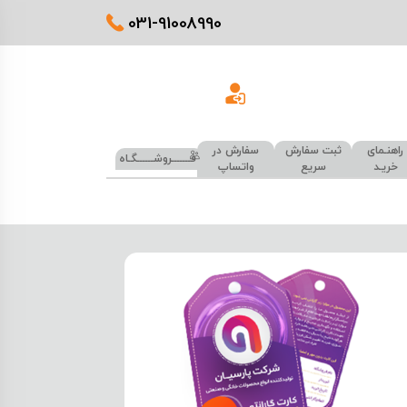
031-91008990
راهنـمای
ثبت سفارش
سفارش در
فـــــــروشــــــگـاه
خریـد
سریع
واتساپ