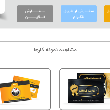
ـق
سفــــارش از طریـق
ســفـــــــــارش
تلگــرام
آنـــلایـــــــــــن
مشاهده نمونه کارها