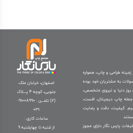
 زمینه طراحی و چاپ، همواره
صولات به مشتریان خود بوده
اصفهان، خیابان ملک
ی روز دنیا و نیروی متخصص،
جنوبی، کوچه 4 پـــلاک
جمله چاپ دیجیتال، افست،
(2) تلفـــن : 91008990-
‌دهیم. کیفیت، دقت و رضایت
031
ستند.
ساعات کاری :
یغات پارس نگار دارای مجوز
از شنبه تا چهارشنبه 9