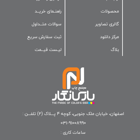
محصولات
راهنـمای خریــد
گالری تصاویر
سوالات متــداول
مرکز دانلود
ثبت سفارش سریع
بلاگ
لیـست قیــمت
اصفهان، خیابان ملک جنوبی، کوچه 4 پـــلاک (2) تلفـــن :
91008990-031
ساعات کاری :