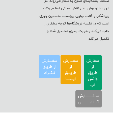
صنعت بسته‌بندی مدرن به شمار می‌روند. در
این میان، برش لیبل نقش حیاتی ایفا می‌کند،
زیرا شکل و قالب نهایی برچسب، نخستین چیزی
است که در قفسه فروشگاه‌ها توجه مشتری را
جلب می‌کند و هویت بصری محصول شما را
تکمیل می‌کند.
سفارش
سفـــارش
سفــــارش
از
از
از طریـق
طریق
طریـــق
تلگــرام
واتس
ایــتــــا
اپ
ســفـــــــــارش
آنـــلایـــــــــــن