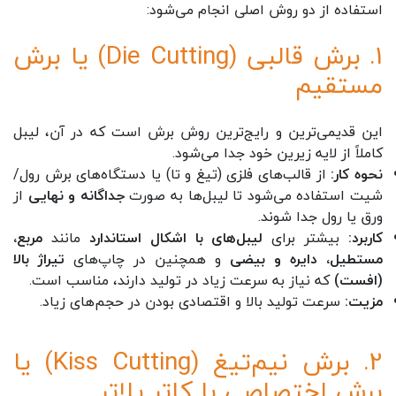
استفاده از دو روش اصلی انجام می‌شود:
1. برش قالبی (Die Cutting) یا برش
مستقیم
این قدیمی‌ترین و رایج‌ترین روش برش است که در آن، لیبل
کاملاً از لایه زیرین خود جدا می‌شود.
نحوه کار:
از قالب‌های فلزی (تیغ و تا) یا دستگاه‌های برش رول/
شیت استفاده می‌شود تا لیبل‌ها به صورت
جداگانه و نهایی
از
ورق یا رول جدا شوند.
کاربرد:
بیشتر برای
لیبل‌های با اشکال استاندارد
مانند
مربع،
مستطیل، دایره و بیضی
و همچنین در چاپ‌های
تیراژ بالا
(افست)
که نیاز به سرعت زیاد در تولید دارند، مناسب است.
مزیت:
سرعت تولید بالا و اقتصادی بودن در حجم‌های زیاد.
2. برش نیم‌تیغ (Kiss Cutting) یا
برش اختصاصی با کاتر پلاتر