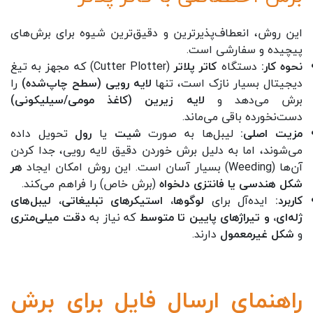
این روش، انعطاف‌پذیرترین و دقیق‌ترین شیوه برای برش‌های
پیچیده و سفارشی است.
نحوه کار:
دستگاه
کاتر پلاتر
(Cutter Plotter) که مجهز به تیغ
دیجیتال بسیار نازک است، تنها
لایه رویی (سطح چاپ‌شده)
را
برش می‌دهد و
لایه زیرین (کاغذ مومی/سیلیکونی)
دست‌نخورده باقی می‌ماند.
مزیت اصلی:
لیبل‌ها به صورت
شیت
یا
رول
تحویل داده
می‌شوند، اما به دلیل برش خوردن دقیق لایه رویی، جدا کردن
آن‌ها (Weeding) بسیار آسان است. این روش امکان ایجاد
هر
شکل هندسی یا فانتزی دلخواه
(برش خاص) را فراهم می‌کند.
کاربرد:
ایده‌آل برای
لوگوها، استیکرهای تبلیغاتی، لیبل‌های
ژله‌ای، و تیراژهای پایین تا متوسط
که نیاز به
دقت میلی‌متری
و
شکل غیرمعمول
دارند.
راهنمای ارسال فایل برای برش