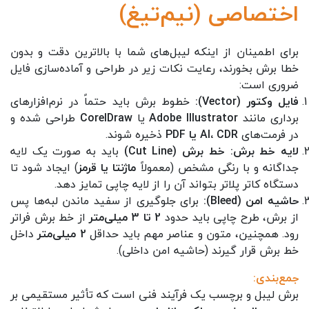
اختصاصی (نیم‌تیغ)
برای اطمینان از اینکه لیبل‌های شما با بالاترین دقت و بدون
خطا برش بخورند، رعایت نکات زیر در طراحی و آماده‌سازی فایل
ضروری است:
فایل وکتور (Vector):
خطوط برش باید حتماً در نرم‌افزارهای
برداری مانند
Adobe Illustrator
یا
CorelDraw
طراحی شده و
در فرمت‌های
AI، CDR یا PDF
ذخیره شوند.
لایه خط برش:
خط برش (Cut Line)
باید به صورت یک لایه
جداگانه و با رنگی مشخص (معمولاً
ماژنتا یا قرمز
) ایجاد شود تا
دستگاه کاتر پلاتر بتواند آن را از لایه چاپی تمایز دهد.
حاشیه امن (Bleed):
برای جلوگیری از سفید ماندن لبه‌ها پس
از برش، طرح چاپی باید حدود
2 تا 3 میلی‌متر
از خط برش فراتر
رود. همچنین، متون و عناصر مهم باید حداقل
2 میلی‌متر
داخل
خط برش قرار گیرند (حاشیه امن داخلی).
جمع‌بندی:
برش لیبل و برچسب یک فرآیند فنی است که تأثیر مستقیمی بر